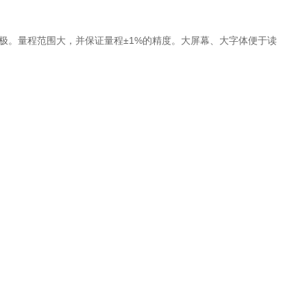
4环电极。量程范围大，并保证量程±1%的精度。大屏幕、大字体便于读