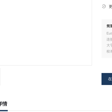
简
Eutec
连
大
校
详情