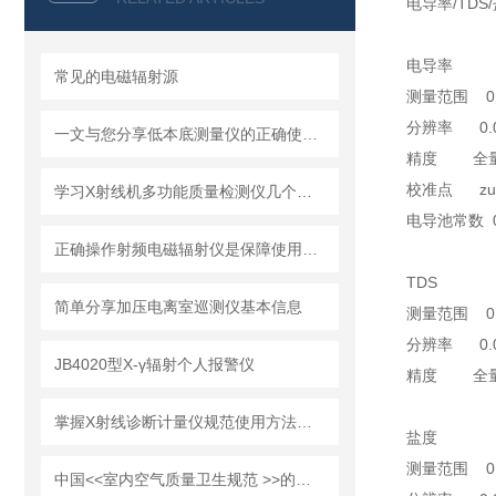
电导率/TDS
电导率
常见的电磁辐射源
测量范围 0.05
分辨率 0.01 μS
一文与您分享低本底测量仪的正确使用步骤
精度 全量程
校准点 zu
学习X射线机多功能质量检测仪几个要点
电导池常数 0.1
正确操作射频电磁辐射仪是保障使用者安全的关键
TDS
简单分享加压电离室巡测仪基本信息
测量范围 0.05
分辨率 0.01 pp
JB4020型X-γ辐射个人报警仪
精度 全量程
掌握X射线诊断计量仪规范使用方法是保障放射诊疗安全的核心
盐度
测量范围 0.0 
中国<<室内空气质量卫生规范 >>的说明