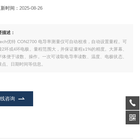
更新时间：
2025-08-26
要描述：
h优特 CON2700 电导率测量仪可自动校准，自动设置量程。可
接2环或4环电极。量程范围大，并保证量程±1%的精度。大屏幕、
字体便于读数、操作。一次可读取电导率读数、温度、电极状态、
准点、日期时间等信息。
在线咨询