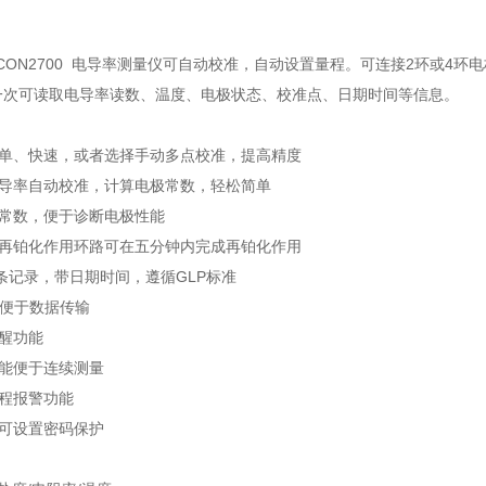
优特 CON2700 电导率测量仪可自动校准，自动设置量程。可连接2环或
一次可读取电导率读数、温度、电极状态、校准点、日期时间等信息。
简单、快速，或者选择手动多点校准，提高精度
电导率自动校准，计算电极常数，轻松简单
极常数，便于诊断电极性能
的再铂化作用环路可在五分钟内完成再铂化作用
00条记录，带日期时间，遵循GLP标准
32便于数据传输
提醒功能
功能便于连续测量
量程报警功能
准可设置密码保护