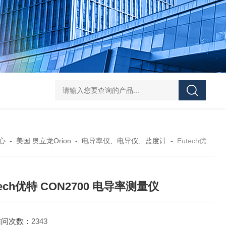
学实验
GammaVision伽马能谱分析软件
GammaVision报告生成器
Gam
心
-
美国 奥立龙Orion
-
电导率仪、电导仪、盐度计
-
Eutech优特 CON2700Eutech优特 CON2700 电导率测量仪
tech优特 CON2700 电导率测量仪
访问次数：
2343