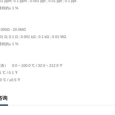
m; 0.1 ppm ; 0.001 ppt ; 0.01 ppt ; 0.1 ppt
的± 1 %
0Ω - 20.0MΩ
 0.1 Ω ; 0.001 kΩ ; 0.1 kΩ ; 0.01 MΩ
的± 1 %
0.0 ~ 100.0 ℃ / 32.0 ~ 212.0 ℉
 / 0.1 ℉
 / ±0.5 ℉
咨询