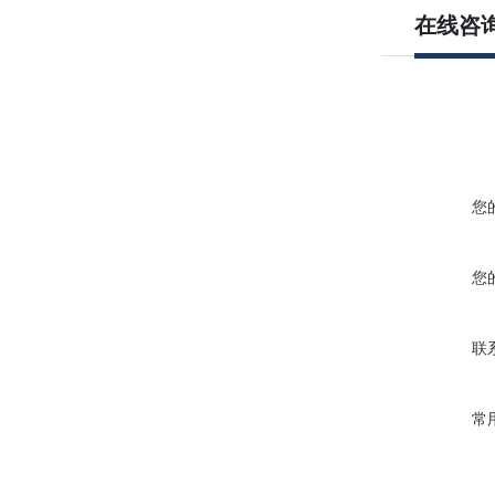
在线咨
您
您
联
常