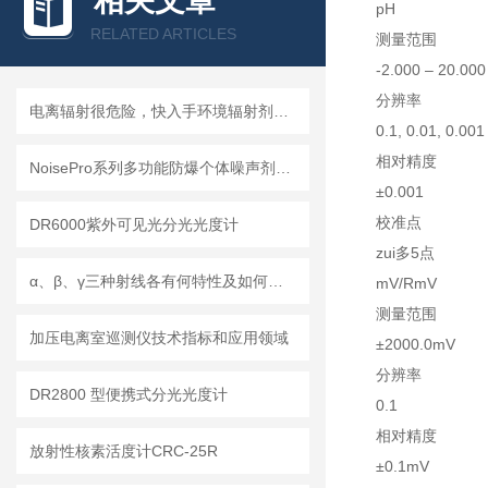
相关文章
pH
RELATED ARTICLES
测量范围
-2.000 – 20.000
分辨率
电离辐射很危险，快入手环境辐射剂量率仪吧
0.1, 0.01, 0.001
相对精度
NoisePro系列多功能防爆个体噪声剂量计
±0.001
校准点
DR6000紫外可见光分光光度计
zui多5点
α、β、γ三种射线各有何特性及如何防护
mV/RmV
测量范围
加压电离室巡测仪技术指标和应用领域
±2000.0mV
分辨率
DR2800 型便携式分光光度计
0.1
相对精度
放射性核素活度计CRC-25R
±0.1mV