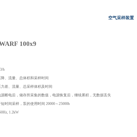
空气采样装置
ARF 100x9
3/h
：压降、流量、总体积和采样时间
：压力差、流量、总采样体积及时间
：电源断电后，储存所采集的数值，电源恢复后，继续累积，无数据丢失
于短时间采样，泵的使用时间 20000～25000h
0Hz, 1.2kW