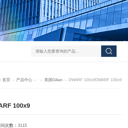
学实验
GammaVision伽马能谱分析软件
GammaVision报告生成器
Gam
：
首页
-
产品中心
- -
美国Gilian
-
DWARF 100x9DWARF 100x9
RF 100x9
访问次数：
3115