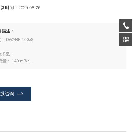
更新时间：
2025-08-26
要描述：
：DWARF 100x9
能参数：
 流量： 140 m3/h
. 显示数据：压降、流量、总体积和采样时间
. 数据显示：压力差、流量、总采样体积及时间
. 数据存储：电源断电后，储存所采集的数值，电源恢复后，继续累
，无数据丢失
在线咨询
 寿命：适用于短时间采样，泵的使用时间 20000～25000h
 电源：230V/50Hz, 1.2kW