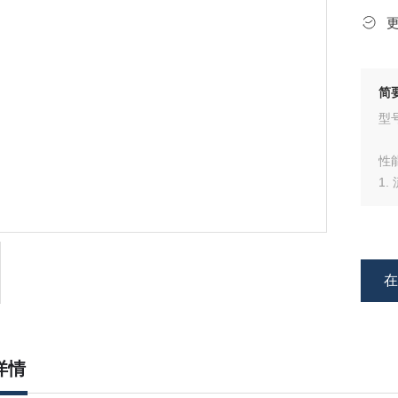
简
型号
性
1.
2
3
4
积
5.
6.
详情