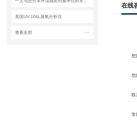
一文与您分享环境辐射剂量率仪的常见问题相应解决方法
在线
美国UV-106L臭氧分析仪
查看全部
您
您
联
常