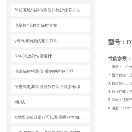
简述区域辐射检测仪的维护保养方法
电脑族*四种防辐射食物
γ射线与物质的相互作用
型号：DW
RM-90放射性活度计
性能参数：
1. 流量： 140 m
电磁辐射检测仪-准妈妈的好产品
2. 显示数据
3. 数据显示
便携式电离室巡测仪在以下诸多领域都有广泛应用
4. 数据存储
5. 寿命：适用
α射线
6. 电源：230V/5
X射线诊断计量仪可以测量哪些生物效应？