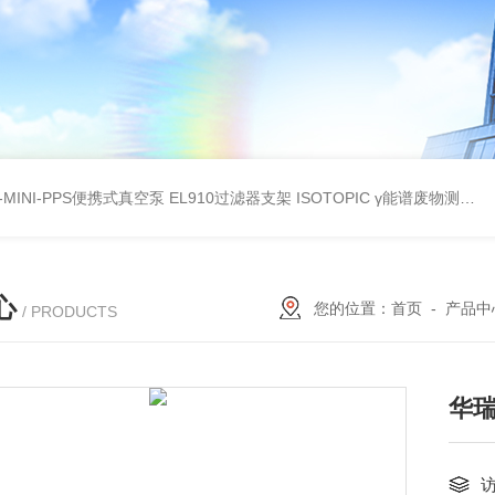
A-MINI-PPS便携式真空泵
EL910过滤器支架
ISOTOPIC γ能谱废物测定
教
心
您的位置：
首页
-
产品中
/ PRODUCTS
华瑞