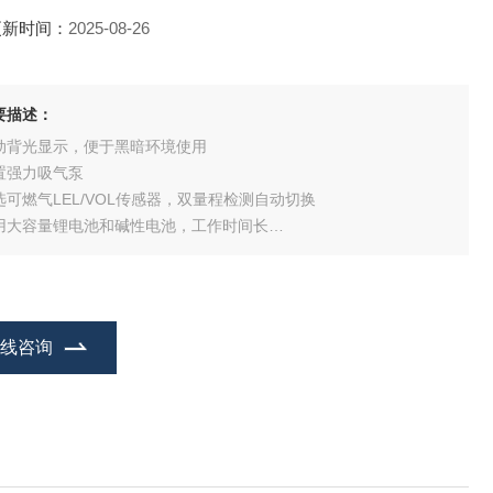
更新时间：
2025-08-26
要描述：
动背光显示，便于黑暗环境使用
置强力吸气泵
选可燃气LEL/VOL传感器，双量程检测自动切换
用大容量锂电池和碱性电池，工作时间长
亮度LED及响亮声音报警
容量数据采集
在线咨询