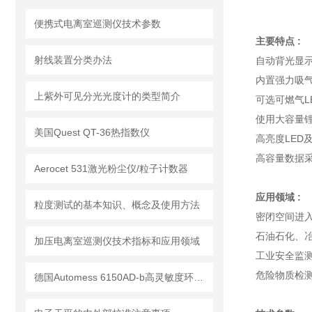
便携式电离室巡测仪技术参数
主要特点 :
射线装置分类办法
自动背光显
内置强力吸
上紫外可见分光光度计的类型简介
可选可燃气L
使用大容量
美国Quest QT-36热指数仪
高亮度LED
高容量数据
Aerocet 531激光粉尘仪/粒子计数器
应用领域 :
粒度测试的基本知识、概念及使用方法
密闭空间进
石油石化、
加压电离室巡测仪技术指标和应用领域
工业安全监
危险物质检
德国Automess 6150AD-b高灵敏度环境级γ剂量率仪