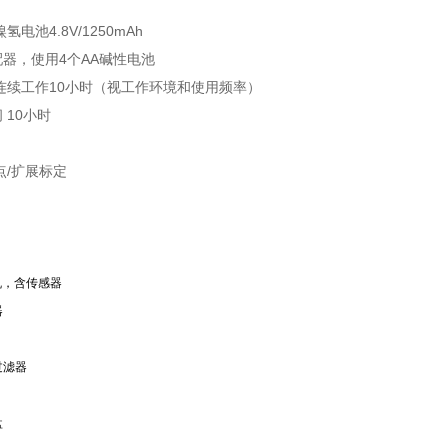
电池4.8V/1250mAh
器，使用4个AA碱性电池
连续工作10小时（视工作环境和使用频率）
 10小时
点/扩展标定
主机，含传感器
器
过滤器
盘