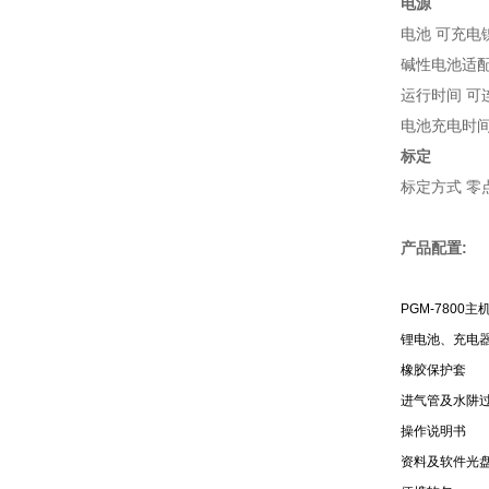
电源
电池 可充电镍氢
碱性电池适配
运行时间 可
电池充电时间
标定
标定方式 零
产品配置:
PGM-7800
锂电池、充电
橡胶保护套
进气管及水阱
操作说明书
资料及软件光