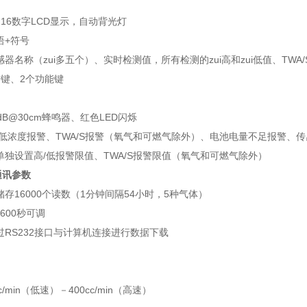
，16数字LCD显示，自动背光灯
语+符号
感器名称（zui多五个）、实时检测值，所有检测的zui高和zui低值、T
作键、2个功能键
dB@30cm蜂鸣器、红色LED闪烁
/低浓度报警、TWA/S报警（氧气和可燃气除外）、电池电量不足报警、
单独设置高/低报警限值、TWA/S报警限值（氧气和可燃气除外）
通讯参数
储存16000个读数（1分钟间隔54小时，5种气体）
3600秒可调
过RS232接口与计算机连接进行数据下载
c/min（低速）－400cc/min（高速）