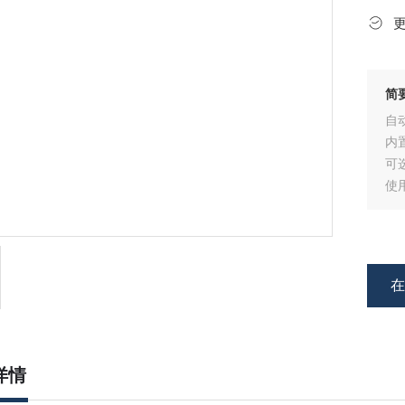
简
自
内
可
使
高
高
详情