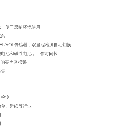
示，便于黑暗环境使用
气泵
EL/VOL传感器，双量程检测自动切换
锂电池和碱性电池，工作时间长
及响亮声音报警
采集
入检测
冶金、造纸等行业
测
测