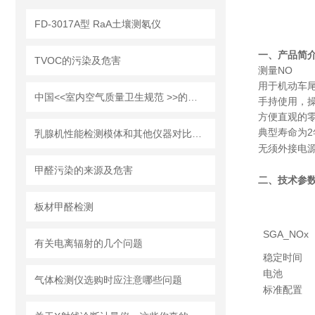
FD-3017A型 RaA土壤测氡仪
一、产品简
TVOC的污染及危害
测量
NO
用于机动车
中国<<室内空气质量卫生规范 >>的说明
手持使用，
方便直观的零
典型寿命为
2
乳腺机性能检测模体和其他仪器对比介绍
无须外接电
甲醛污染的来源及危害
二、技术参
板材甲醛检测
SGA_NOx
有关电离辐射的几个问题
稳定时间
电池
气体检测仪选购时应注意哪些问题
标准配置