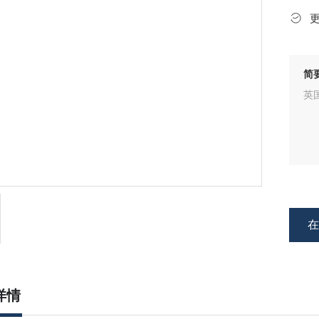
简
英
详情