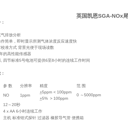
英国凯恩
SGA-NOx
介：
尾气排放分析
操作简单，即时显示所测气体浓度反应速度快
校准方式 背景光便于现场读数
年的高性能传感器
源
,
5
6
8
四节标准
号电池可提供
至
小时的连续工作时间
数：
参 数
分辨率
精度
范 围
+
5ppm < 100ppm
0
5000ppm
NO
1ppm
～
+
5% > 100ppm
12
20
～
秒
4 x AA 6
小时连续工作
主机 标准钳式探针 过滤器 橡胶导气管 便携箱