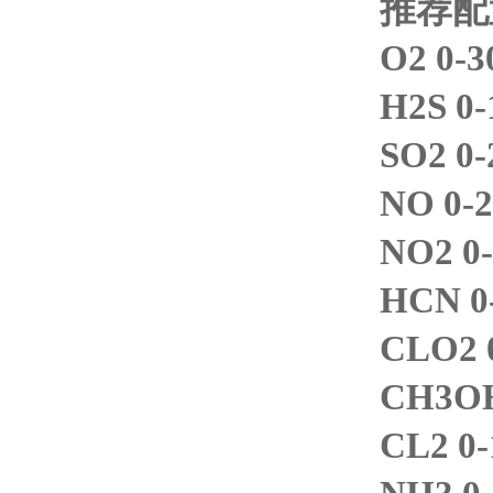
推荐
O2 0-
H2S 0
SO2 0
NO 0-
NO2 0
HCN 0
CLO2 
CH3OH
CL2 0