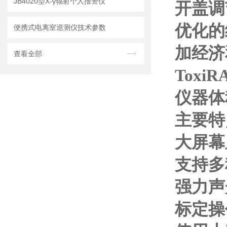
JB4020型X-γ辐射个人报警仪
开盖调
优化的
便携式电离室巡测仪技术参数
加经济
查看全部
ToxiRA
仪器体
主要特
大屏幕
支持多
强力声
标定操