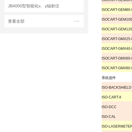
ISOCART-GEM60
JB4000型智能化х、γ辐射仪
ISOCART-GEM80
ISOCART-GEM10
查看全部
ISOCART-GEM12
ISOCART-GMX25
ISOCART-GMX40
ISOCART-GMX60
ISOCART-GMX80
系统选件
ISO-BACKSHIELD
ISO-CART-II
ISO-DCC
ISO-CAL
ISO-LASERMETE