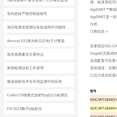
X射线诊断计量仪实现个人剂量的监测
择。标准系统可
digiDART™
室内瓷砖严格控制放射性
digiDAR
分析。
加压电离室巡测仪各组成部件功能特点的详细介绍
订购信息
+
Aerocet 531激光粉尘仪/粒子计数器
若要指定ISO-
Gage杜瓦瓶或M7
低本底测量仪主要特点
其他配置可应要求
射线检测仪的工作原理
系统描述：完整的
口压力填充转接器
微波辐射技术在环境监测中的应用
型号
CoMo170便携式放射性αβ沾污检测仪
ISOCART-GEM25
FD-3013数字γ辐射仪
ISOCART-GEM40