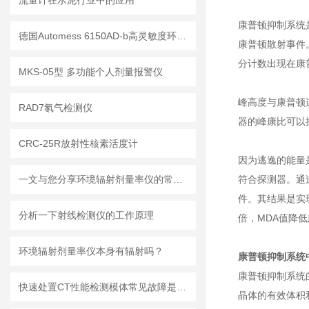
流量计在水泥行业中的应用
康普顿抑制系统
德国Automess 6150AD-b高灵敏度环境级γ剂量率仪
康普顿散射事件
分计数出现在康
MKS-05型 多功能个人剂量报警仪
峰高度与康普顿连
RAD7氡气检测仪
器的峰康比可以接
CRC-25R放射性核素活度计
因为逃逸的能量
一文与您分享环境辐射剂量率仪的常见问题相应解决方法
符合探测器。通
件。其结果是实
分析一下射线检测仪的工作原理
倍，MDA值降低
环境辐射剂量率仪本身有辐射吗？
康普顿抑制系统
康普顿抑制系统
快速处置CT性能检测模体常见故障是保障影像质量与合规性的核心
晶体的有效体积