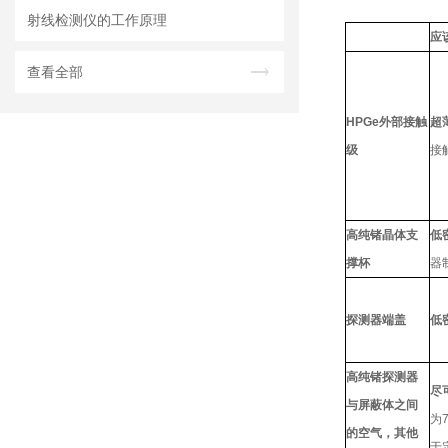
射线检测仪的工作原理
应
查看全部
HPGe外部接触
超
级
接
高纯锗晶体支
低
撑杯
器
探测器端盖
低
高纯锗探测器
尽
与屏蔽体之间
为
的空气，其他
于