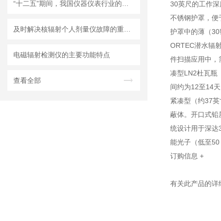
“十二五”期间，我国仪器仪表行业的重点发展方向及趋势
30英尺的工作深
不锈钢护罩，便
及时解决核辐射个人剂量仪故障的重要性分享
护罩中的薄（30
ORTEC潜水辐
电磁辐射检测仪的主要功能特点
件扫描应用中，
凑型LN2杜瓦瓶
查看全部
间约为12至14
紧凑型（约37英
蔽体。开口式铅
统设计用于深达
能光子（低至50
订购信息
+
有关此产品的详