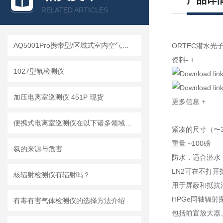
产品详
RELATED ARTICLES
AQ5001Pro携带型/区域式室内空气品质监测仪
ORTEC潜水光
资料-
+
1027型氡检测仪
加压电离室巡测仪 451P 现货
更多信息
+
便携式电离室巡测仪在以下诸多领域都有广泛应用
紧凑的尺寸（〜3
重量 ~100磅
氡的来源与危害
防水，适合潜水
LN2可在不打
核辐射检测仪有辐射吗？
用于屏蔽和抵抗
HPGe同轴辐射
有毒有害气体检测仪的选择方法介绍
包括前置放大器