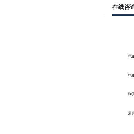
在线咨
您
您
联
常